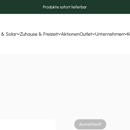
Produkte sofort lieferbar
 & Solar
Zuhause & Freizeit
Aktionen
Outlet
Unternehmen
K
r & Solar
Zuhause & Freizeit
Aktionen
Outlet
Unternehmen
Ausverkauft