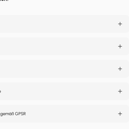
e
n gemäß GPSR