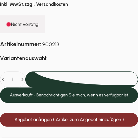
inkl. MwSt.zzgl.
Versandkosten
Nicht vorrätig
Artikelnummer:
900213
Variantenauswahl
:
Anzahl
Ausverkauft
Ausverkauft - Benachrichtigen Sie mich, wenn es verfügbar ist
Angebot anfragen ( Artikel zum Angebot hinzufügen )