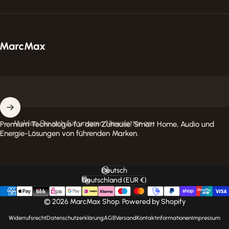
MarcMax Shop
Melden Sie sich für unseren Newsletter an
Premium Technologie für dein Zuhause. Smart Home, Audio und
Energie-Lösungen von führenden Marken.
Deutsch
Sprache
Deutschland (EUR €)
Land/Region
© 2026 MarcMax Shop. Powered by Shopify
Widerrufsrecht
Datenschutzerklärung
AGB
Versand
Kontaktinformationen
Impressum