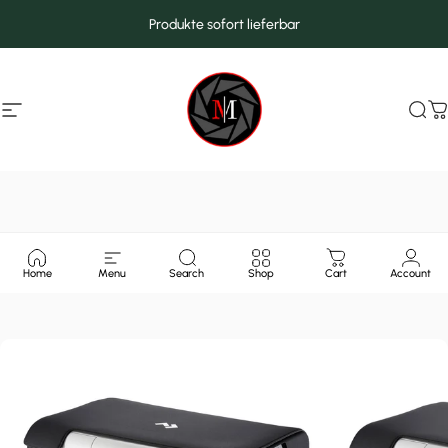
Direkt zum Inhalt
Produkte sofort lieferbar
Seitennavigation
MarcMax Shop
Suc
W
Home
Menu
Search
Shop
Cart
Account