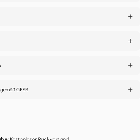
e
n gemäß GPSR
abe:
Kostenloser Rückversand