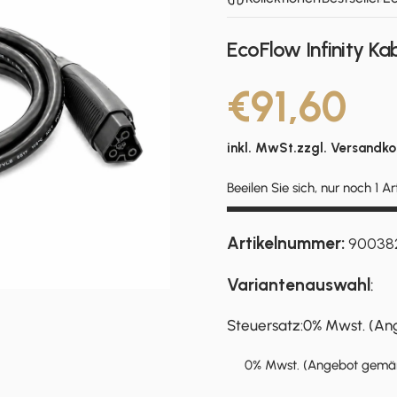
EcoFlow Infinity Ka
€91,60
inkl. MwSt.zzgl.
Versandko
Beeilen Sie sich, nur noch 1 Ar
Artikelnummer:
90038
Variantenauswahl
:
Steuersatz
Steuersatz:
0% Mwst. (Ang
0% Mwst. (Angebot gemäß 