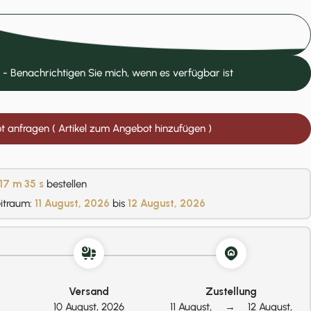
In den Einkaufswagen legen
 - Benachrichtigen Sie mich, wenn es verfügbar ist
 anfragen ( Artikel zum Angebot hinzufügen )
17 m
34 s
bestellen
eitraum:
11 August, 2026
bis
12 August, 2026
Versand
Zustellung
10 August, 2026
11 August,
→
12 August,