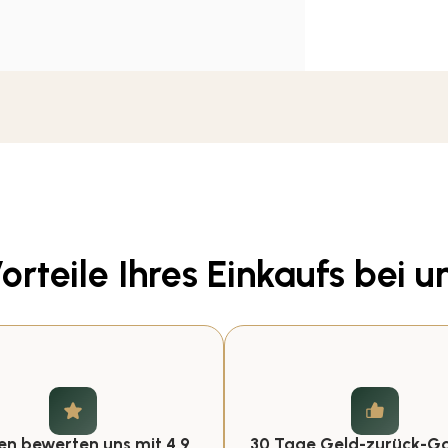
orteile Ihres Einkaufs bei u
n bewerten uns mit 4,9
30 Tage Geld-zurück-Ga