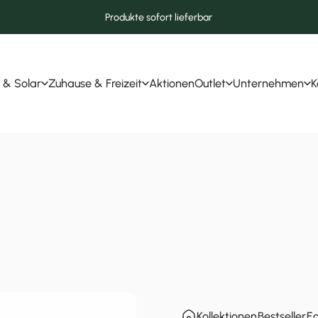
Produkte sofort lieferbar
 & Solar
Zuhause & Freizeit
Aktionen
Outlet
Unternehmen
K
r & Solar
Zuhause & Freizeit
Aktionen
Outlet
Unternehmen
Kollektionen
Bestseller
Ec