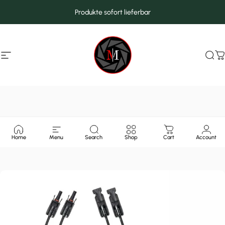
Direkt zum Inhalt
Produkte sofort lieferbar
Seitennavigation
MarcMax Shop
Suc
W
Home
Menu
Search
Shop
Cart
Account