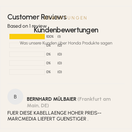
Customer Reviews
BEWERTUNGEN
Based on 1 review
Kundenbewertungen
100%
(1)
Was unsere Kunden über Honda Produkte sagen
0%
(0)
0%
(0)
0%
(0)
0%
(0)
B
BERNHARD MÜLBAIER
(Frankfurt am
Main, DE)
FUER DIESE KABELLAENGE HOHER PREIS--
MARCMEDIA LIEFERT GUENSTIGER .