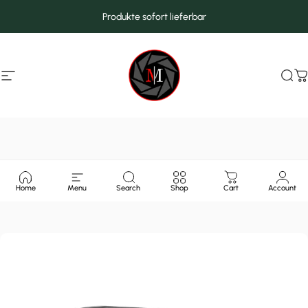
Direkt zum Inhalt
Produkte sofort lieferbar
Seitennavigation
MarcMax Shop
Suc
W
Home
Menu
Search
Shop
Cart
Account