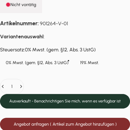
Nicht vorrätig
Artikelnummer:
901264-V-01
Variantenauswahl
:
Steuersatz
Steuersatz:
0% Mwst. (gem. §12, Abs. 3 UstG)
0% Mwst. (gem. §12, Abs. 3 UstG)
19% Mwst.
Anzahl
Ausverkauft - Benachrichtigen Sie mich, wenn es verfügbar ist
Angebot anfragen ( Artikel zum Angebot hinzufügen )