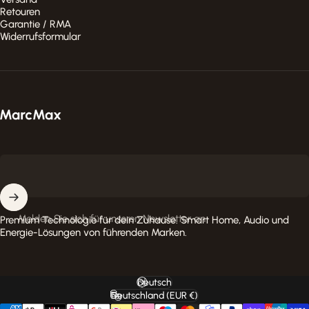
Retouren
Garantie / RMA
Widerrufsformular
MarcMax Shop
Melden Sie sich für unseren Newsletter an
Premium Technologie für dein Zuhause. Smart Home, Audio und
Energie-Lösungen von führenden Marken.
Deutsch
Sprache
Deutschland (EUR €)
Land/Region