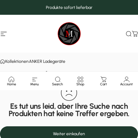
Direkt zum Inhalt
Produkte sofort lieferbar
Seitennavigation
MarcMax Shop
Suc
W
Kollektionen
ANKER Ladegeräte
ANKER Ladegeräte
Home
Menu
Search
Shop
Cart
Account
Es tut uns leid, aber Ihre Suche nach
Produkten hat keine Treffer ergeben.
Weiter einkaufen