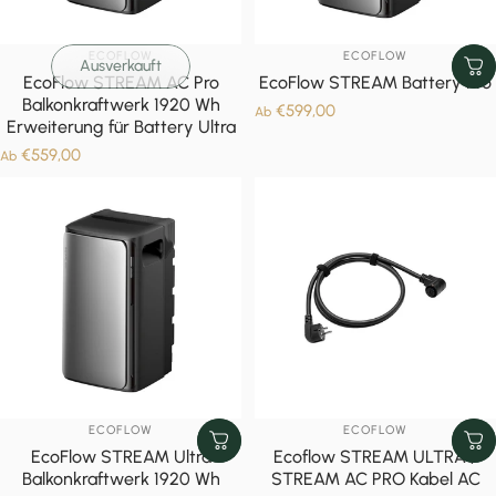
ANBIETER:
ANBIETER:
ECOFLOW
ECOFLOW
Ausverkauft
EcoFlow STREAM AC Pro
EcoFlow STREAM Battery Pro
Balkonkraftwerk 1920 Wh
€599,00
Ab
Erweiterung für Battery Ultra
€559,00
Ab
ANBIETER:
ANBIETER:
ECOFLOW
ECOFLOW
EcoFlow STREAM Ultra
Ecoflow STREAM ULTRA /
Balkonkraftwerk 1920 Wh
STREAM AC PRO Kabel AC