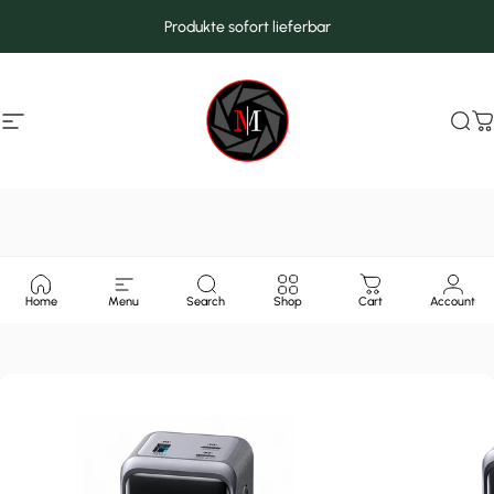
Direkt zum Inhalt
Produkte sofort lieferbar
Seitennavigation
MarcMax Shop
Suc
W
Home
Menu
Search
Shop
Cart
Account