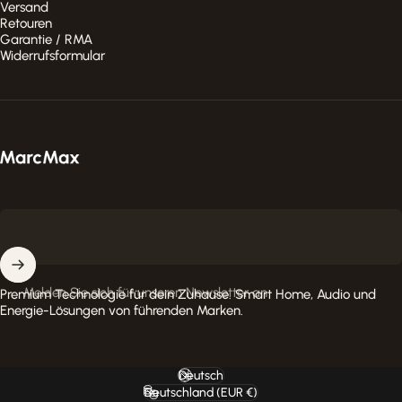
Versand
Retouren
Garantie / RMA
Widerrufsformular
MarcMax Shop
Melden Sie sich für unseren Newsletter an
Premium Technologie für dein Zuhause. Smart Home, Audio und
Energie-Lösungen von führenden Marken.
Deutsch
Sprache
Deutschland (EUR €)
Land/Region