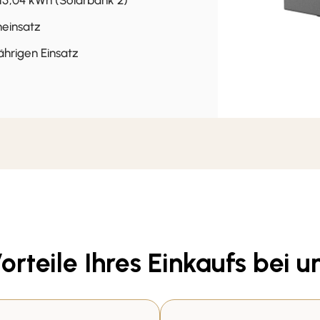
 15,04 kWh (Solarbank 2)
neinsatz
ährigen Einsatz
orteile Ihres Einkaufs bei u