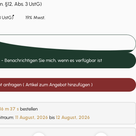
. §12, Abs. 3 UstG)
3 UstG)
19% Mwst.
In den Einkaufswagen legen
 - Benachrichtigen Sie mich, wenn es verfügbar ist
 anfragen ( Artikel zum Angebot hinzufügen )
16 m
36 s
bestellen
eitraum:
11 August, 2026
bis
12 August, 2026