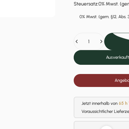
Steuersatz
Steuersatz:
0% Mwst. (gem
0% Mwst. (gem. §12, Abs. 
Anzahl
Ausverkauft
Angebot
Jetzt innerhalb von
65 h
Voraussichtlicher Lieferz