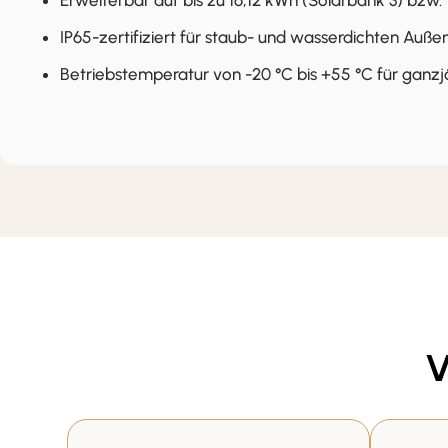
Erweiterbar auf bis zu 16,12 kWh (Solarbank 3) bzw.
IP65-zertifiziert für staub- und wasserdichten Auße
Betriebstemperatur von -20 °C bis +55 °C für ganzj
V