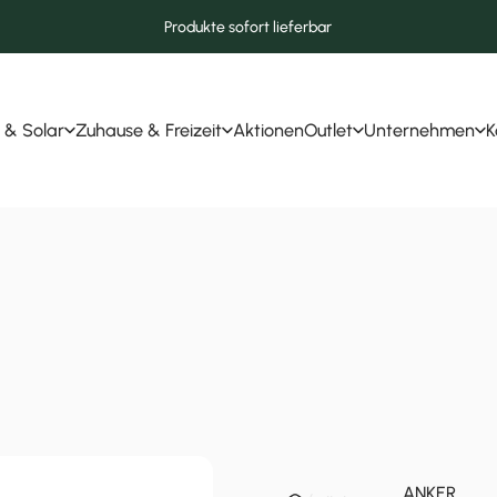
Produkte sofort lieferbar
 & Solar
Zuhause & Freizeit
Aktionen
Outlet
Unternehmen
K
r & Solar
Zuhause & Freizeit
Aktionen
Outlet
Unternehmen
ANKER