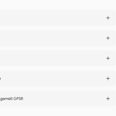
e
n gemäß GPSR