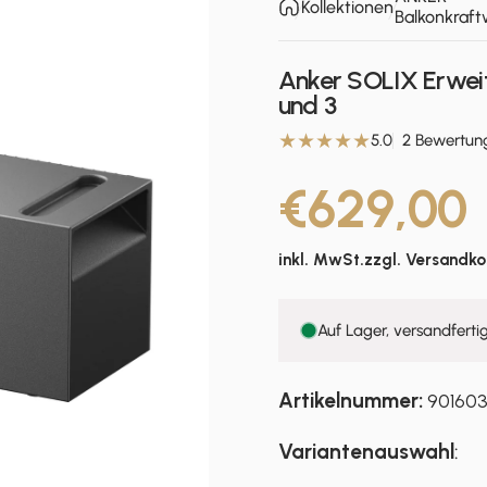
Kollektionen
Balkonkraft
Anker SOLIX Erweit
und 3
5.0
2 Bewertun
€629,00
inkl. MwSt.zzgl.
Versandko
Auf Lager, versandferti
Artikelnummer:
901603
Variantenauswahl
: