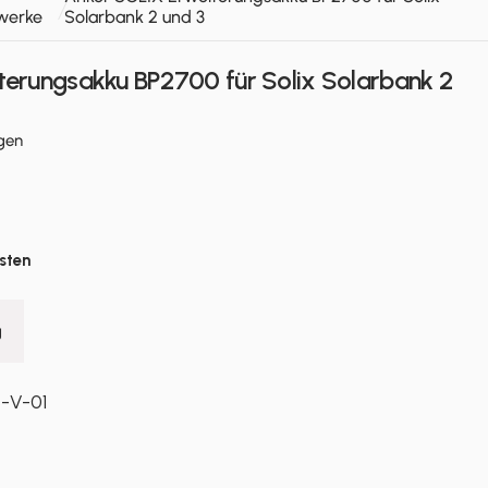
werke
Solarbank 2 und 3
erungsakku BP2700 für Solix Solarbank 2
2 Bewertungen insgesamt
gen
sten
g
-V-01