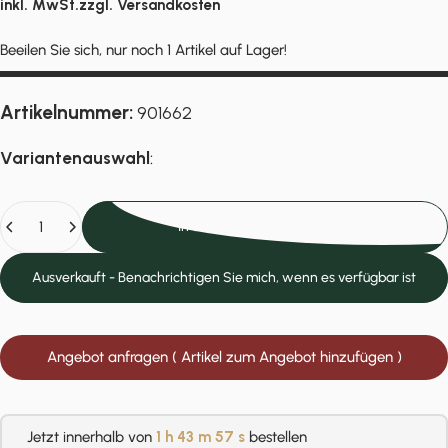
inkl. MwSt.zzgl.
Versandkosten
Beeilen Sie sich, nur noch 1 Artikel auf Lager!
Artikelnummer:
901662
Variantenauswahl
:
Anzahl
In den Einkaufswagen legen
Ausverkauft - Benachrichtigen Sie mich, wenn es verfügbar ist
Angebot anfragen ( Artikel zum Angebot hinzufügen )
Jetzt innerhalb von
1 h
43 m
57 s
bestellen