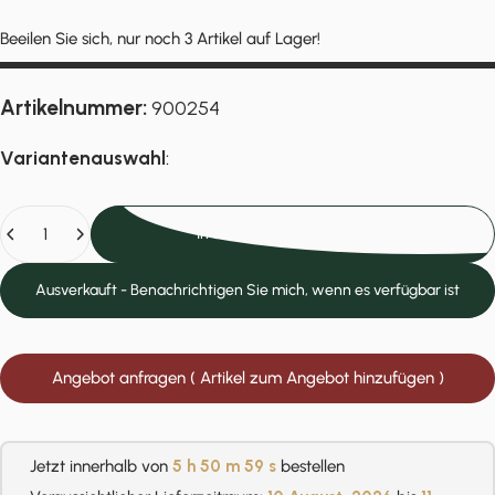
Beeilen Sie sich, nur noch 3 Artikel auf Lager!
Artikelnummer:
900254
Variantenauswahl
:
Anzahl
In den Einkaufswagen legen
Ausverkauft - Benachrichtigen Sie mich, wenn es verfügbar ist
Angebot anfragen ( Artikel zum Angebot hinzufügen )
Jetzt innerhalb von
5 h
50 m
58 s
bestellen