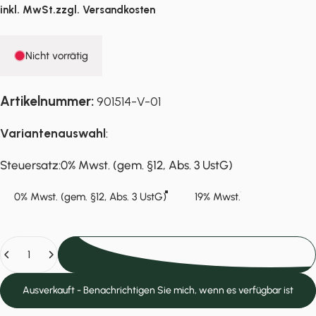
inkl. MwSt.zzgl.
Versandkosten
Nicht vorrätig
Artikelnummer:
901514-V-01
Variantenauswahl
:
Steuersatz
Steuersatz:
0% Mwst. (gem. §12, Abs. 3 UstG)
0% Mwst. (gem. §12, Abs. 3 UstG)
19% Mwst.
Anzahl
Ausverkauft
Ausverkauft - Benachrichtigen Sie mich, wenn es verfügbar ist