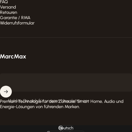
FAQ
Versand
Retouren
Garantie / RMA
Widerrufsformular
MarcMax Shop
Melden Sie sich für unseren Newsletter an
Premium Technologie für dein Zuhause. Smart Home, Audio und
Energie-Lösungen von führenden Marken.
Deutsch
Sprache