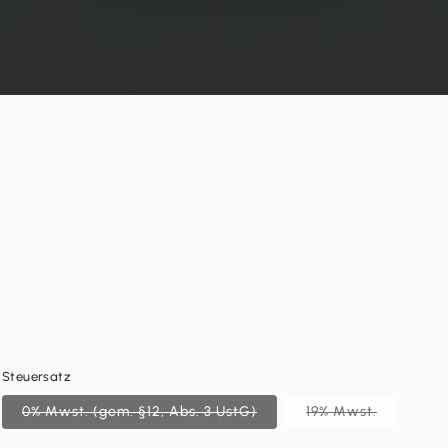
Steuersatz
0% Mwst. (gem. §12, Abs. 3 UstG)
19% Mwst.