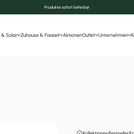
Produkte sofort lieferbar
 & Solar
Zuhause & Freizeit
Aktionen
Outlet
Unternehmen
K
r & Solar
Zuhause & Freizeit
Aktionen
Outlet
Unternehmen
Kollektionen
Bestseller
Ec