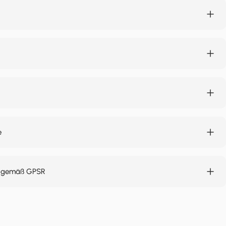
e
n gemäß GPSR