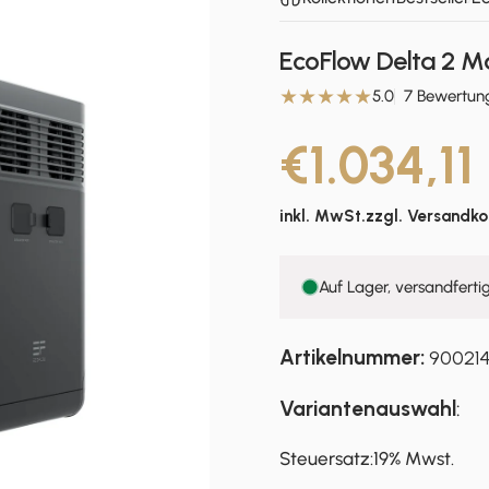
EcoFlow Delta 2 M
5.0
7 Bewertun
€1.034,11
inkl. MwSt.zzgl.
Versandko
Auf Lager, versandferti
Artikelnummer:
90021
Variantenauswahl
:
Steuersatz
Steuersatz:
19% Mwst.