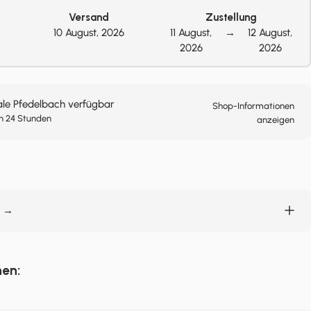
Versand
Zustellung
10 August, 2026
11 August,
→
12 August,
2026
2026
ale Pfedelbach verfügbar
Shop-Informationen
n 24 Stunden
anzeigen
n →
nen: