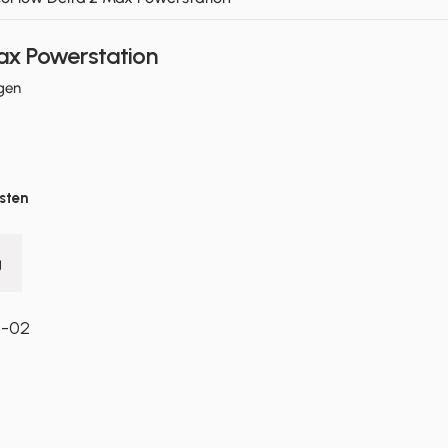
ax Powerstation
7 Bewertungen insgesamt
gen
sten
g
4-02