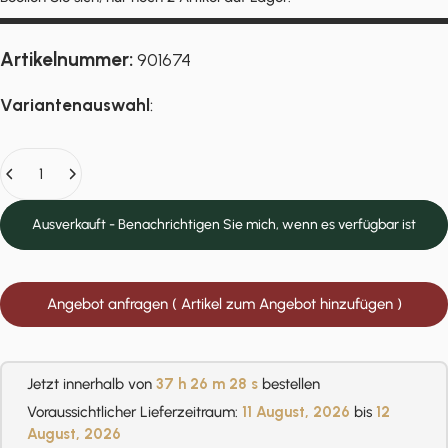
Artikelnummer:
901674
Variantenauswahl
:
Anzahl
Ausverkauft - Benachrichtigen Sie mich, wenn es verfügbar ist
Angebot anfragen ( Artikel zum Angebot hinzufügen )
Jetzt innerhalb von
37 h
26 m
27 s
bestellen
Voraussichtlicher Lieferzeitraum:
11 August, 2026
bis
12
August, 2026