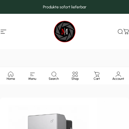
Direkt zum Inhalt
Produkte sofort lieferbar
Seitennavigation
MarcMax Shop
Suc
W
Home
Menu
Search
Shop
Cart
Account