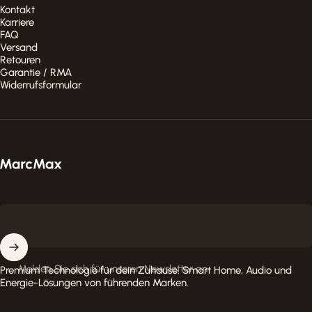
Kontakt
Karriere
FAQ
Versand
Retouren
Garantie / RMA
Widerrufsformular
MarcMax Shop
Melden Sie sich für unseren Newsletter an
Premium Technologie für dein Zuhause. Smart Home, Audio und
Energie-Lösungen von führenden Marken.