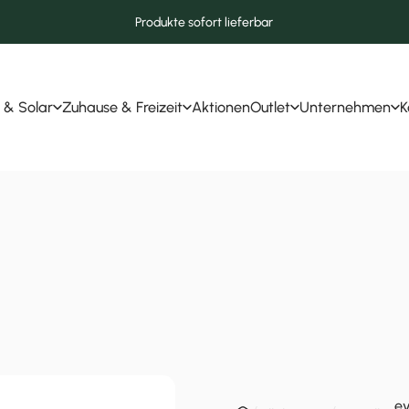
Produkte sofort lieferbar
 & Solar
Zuhause & Freizeit
Aktionen
Outlet
Unternehmen
K
r & Solar
Zuhause & Freizeit
Aktionen
Outlet
Unternehmen
ev