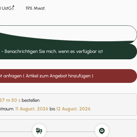
 §12, Abs. 3 UstG)
19% Mwst.
In den Einkaufswagen legen
 - Benachrichtigen Sie mich, wenn es verfügbar ist
 anfragen ( Artikel zum Angebot hinzufügen )
37 m
49 s
bestellen
eitraum:
11 August, 2026
bis
12 August, 2026