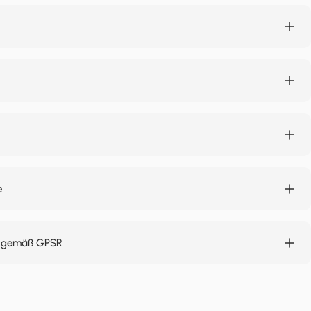
e
n gemäß GPSR