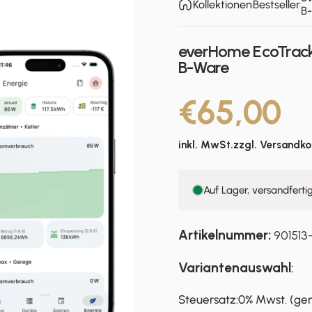
Kollektionen
Bestseller
B
everHome EcoTracke
B-Ware
€65,00
inkl. MwSt.zzgl.
Versandko
Auf Lager, versandferti
Artikelnummer:
901513
Variantenauswahl
:
Steuersatz
Steuersatz: