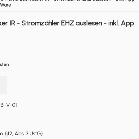
-Ware
r IR - Stromzähler EHZ auslesen - inkl. App
sten
g
-B-V-01
0% Mwst. (gem. §12, Abs. 3 UstG)