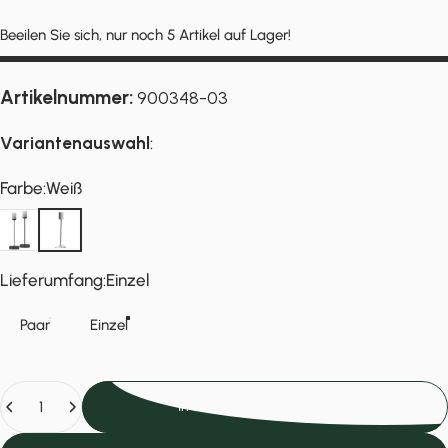
Beeilen Sie sich, nur noch 5 Artikel auf Lager!
Artikelnummer:
900348-03
Variantenauswahl
:
Farbe
Farbe:
Weiß
Schwarz
Weiß
Lieferumfang
Lieferumfang:
Einzel
Paar
Einzel
Anzahl
In den Einkaufswagen legen