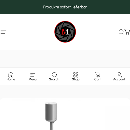
Direkt zum Inhalt
Produkte sofort lieferbar
Seitennavigation
MarcMax Shop
Suc
W
Home
Menu
Search
Shop
Cart
Account