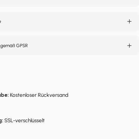
e
n gemäß GPSR
abe:
Kostenloser Rückversand
g:
SSL-verschlüsselt