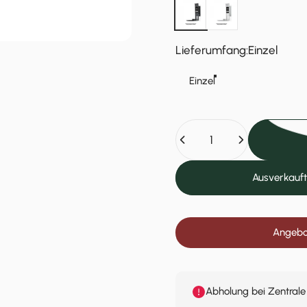
Schwarz
Weiß
Lieferumfang
Lieferumfang:
Einzel
Einzel
Anzahl
Ausverkauft
Angebot
Abholung bei Zentrale