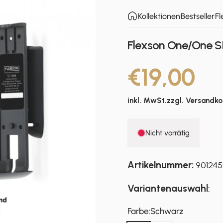
Kollektionen
Bestseller
Fl
Flexson One/One SL
€19,00
inkl. MwSt.zzgl.
Versandko
Nicht vorrätig
Artikelnummer:
901245
Variantenauswahl
:
Farbe
Farbe:
Schwarz