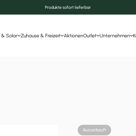
Produkte sofort lieferbar
 & Solar
Zuhause & Freizeit
Aktionen
Outlet
Unternehmen
K
r & Solar
Zuhause & Freizeit
Aktionen
Outlet
Unternehmen
Ausverkauft