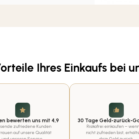
orteile Ihres Einkaufs bei u
n bewerten uns mit 4,9
30 Tage Geld-zurück-Ga
sende zufriedene Kunden 
Risikofrei einkaufen – wenn
trauen auf unsere Qualität 
nicht zufrieden bist, erhälts
und unseren Service.
dein Geld zurück.