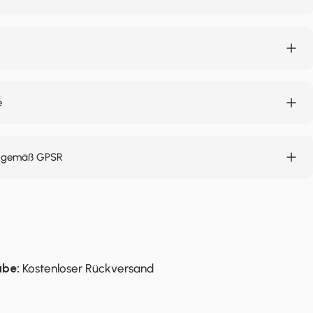
e
n gemäß GPSR
abe:
Kostenloser Rückversand