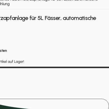
hlung
zapfanlage für 5L Fässer, automatische
sten
tikel auf Lager!
In den Einkaufswagen legen