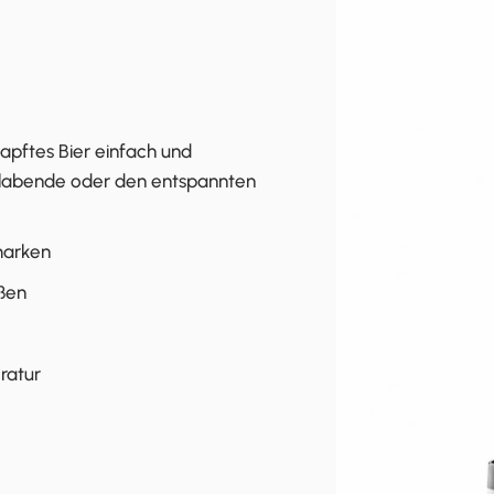
apftes Bier einfach und
rillabende oder den entspannten
marken
eßen
ratur