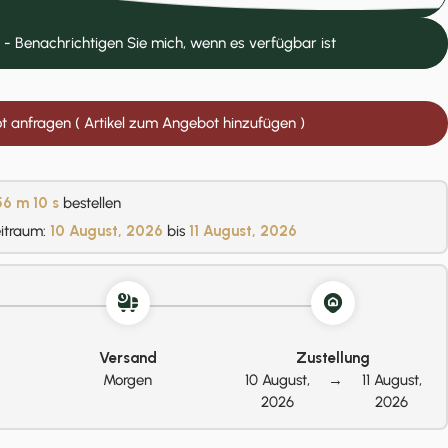
 - Benachrichtigen Sie mich, wenn es verfügbar ist
 anfragen ( Artikel zum Angebot hinzufügen )
56 m
9 s
bestellen
eitraum:
10 August, 2026
bis
11 August, 2026
Versand
Zustellung
Morgen
10 August,
→
11 August,
2026
2026