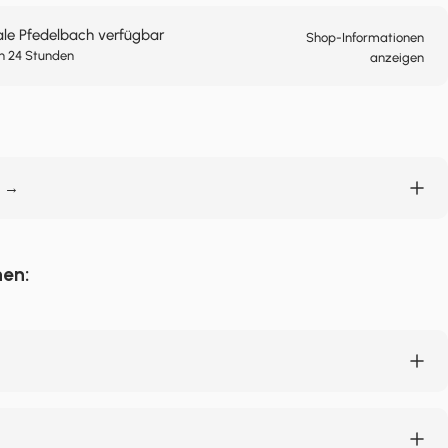
ale Pfedelbach verfügbar
Shop-Informationen
n 24 Stunden
anzeigen
n →
nen: