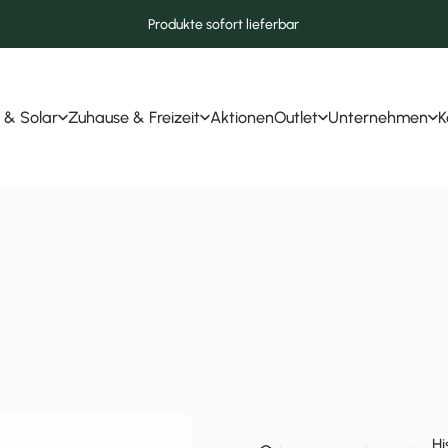
Produkte sofort lieferbar
 & Solar
Zuhause & Freizeit
Aktionen
Outlet
Unternehmen
K
r & Solar
Zuhause & Freizeit
Aktionen
Outlet
Unternehmen
Hi