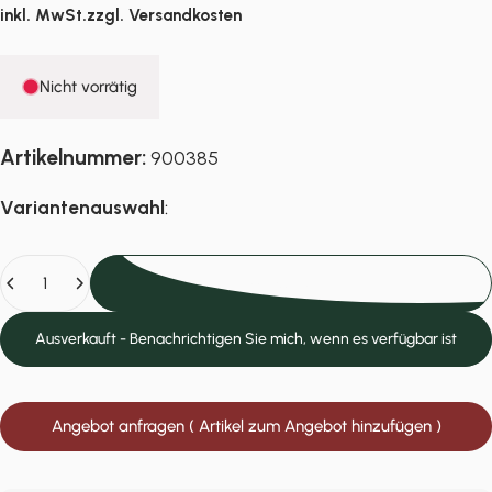
inkl. MwSt.zzgl.
Versandkosten
Nicht vorrätig
Artikelnummer:
900385
Variantenauswahl
:
Anzahl
Ausverkauft
Ausverkauft - Benachrichtigen Sie mich, wenn es verfügbar ist
Angebot anfragen ( Artikel zum Angebot hinzufügen )