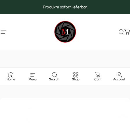
Direkt zum Inhalt
Produkte sofort lieferbar
Seitennavigation
MarcMax Shop
Suc
W
Home
Menu
Search
Shop
Cart
Account