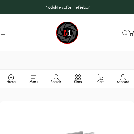
Direkt zum Inhalt
Produkte sofort lieferbar
Seitennavigation
MarcMax Shop
Suc
W
Home
Menu
Search
Shop
Cart
Account