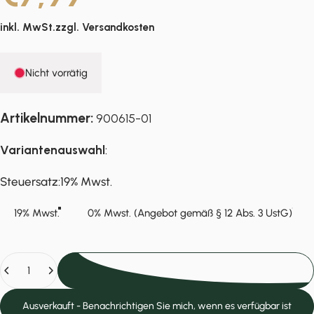
inkl. MwSt.zzgl.
Versandkosten
Nicht vorrätig
Artikelnummer:
900615-01
Variantenauswahl
:
Steuersatz
Steuersatz:
19% Mwst.
19% Mwst.
0% Mwst. (Angebot gemäß § 12 Abs. 3 UstG)
Anzahl
Ausverkauft
Ausverkauft - Benachrichtigen Sie mich, wenn es verfügbar ist