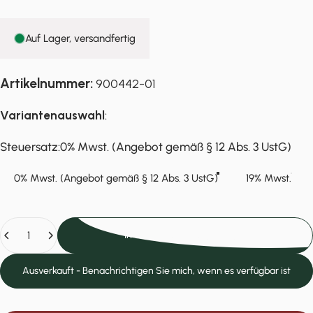
Auf Lager, versandfertig
Artikelnummer:
900442-01
Variantenauswahl
:
Steuersatz
Steuersatz:
0% Mwst. (Angebot gemäß § 12 Abs. 3 UstG)
0% Mwst. (Angebot gemäß § 12 Abs. 3 UstG)
19% Mwst.
Anzahl
In den Einkaufswagen legen
Ausverkauft - Benachrichtigen Sie mich, wenn es verfügbar ist