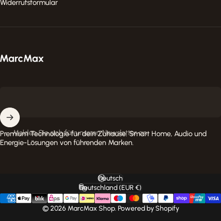
Widerrufsformular
MarcMax Shop
Melden Sie sich für unseren Newsletter an
Premium Technologie für dein Zuhause. Smart Home, Audio und
Energie-Lösungen von führenden Marken.
Deutsch
Sprache
Deutschland (EUR €)
Land/Region
© 2026 MarcMax Shop. Powered by Shopify