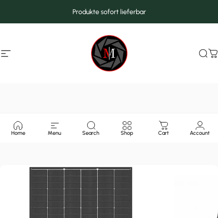
Direkt zum Inhalt
Produkte sofort lieferbar
Seitennavigation
MarcMax Shop
Suc
W
Home
Menu
Search
Shop
Cart
Account