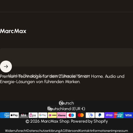
MarcMax Shop
Melden Sie sich für unseren Newsletter an
Premium Technologie für dein Zuhause. Smart Home, Audio und
Energie-Lösungen von führenden Marken.
Deutsch
Sprache
Deutschland (EUR €)
Land/Region
© 2026 MarcMax Shop. Powered by Shopify
Widerrufsrecht
Datenschutzerklärung
AGB
Versand
Kontaktinformationen
Impressum