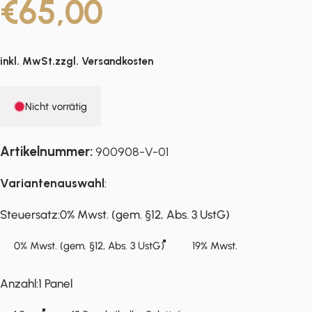
€65,00
inkl. MwSt.zzgl.
Versandkosten
Nicht vorrätig
Artikelnummer:
900908-V-01
Variantenauswahl
:
Steuersatz
Steuersatz:
0% Mwst. (gem. §12, Abs. 3 UstG)
0% Mwst. (gem. §12, Abs. 3 UstG)
19% Mwst.
Anzahl
Anzahl:
1 Panel