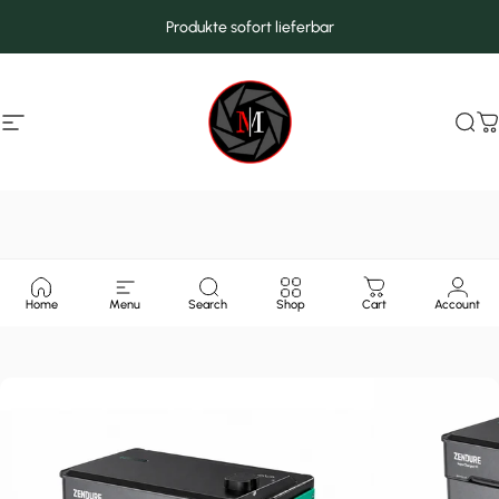
Direkt zum Inhalt
Produkte sofort lieferbar
Seitennavigation
MarcMax Shop
Suc
W
Home
Menu
Search
Shop
Cart
Account