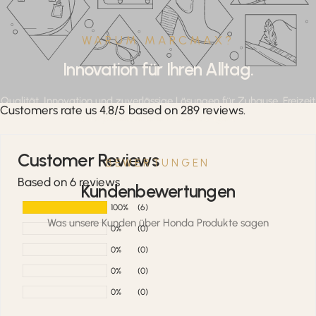
WARUM MARCMAX?
Innovation für Ihren Alltag.
Qualität, Innovation und zuverlässige Lösungen für Zuhause, Freizeit
Customers rate us 4.8/5 based on 289 reviews.
und professionelle Anwendungen.
Customer Reviews
BEWERTUNGEN
Based on 6 reviews
Kundenbewertungen
100%
(6)
Was unsere Kunden über Honda Produkte sagen
0%
(0)
0%
(0)
0%
(0)
0%
(0)