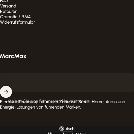
FAQ
Versand
Retouren
Garantie / RMA
Widerrufsformular
MarcMax Shop
Melden Sie sich für unseren Newsletter an
Premium Technologie für dein Zuhause. Smart Home, Audio und
Energie-Lösungen von führenden Marken.
Deutsch
Sprache