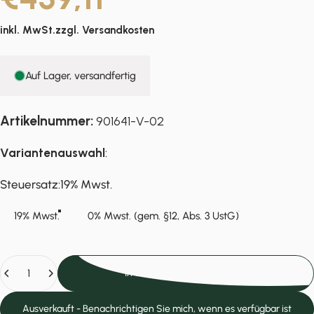
inkl. MwSt.zzgl.
Versandkosten
Auf Lager, versandfertig
Artikelnummer:
901641-V-02
Variantenauswahl
:
Steuersatz
Steuersatz:
19% Mwst.
19% Mwst.
0% Mwst. (gem. §12, Abs. 3 UstG)
Anzahl
In den Einkaufswagen legen
Ausverkauft - Benachrichtigen Sie mich, wenn es verfügbar ist