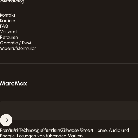
Mietkatalog
Kontakt
Karriere
FAQ
Versand
Retouren
Garantie / RMA
Widerrufsformular
MarcMax Shop
Melden Sie sich für unseren Newsletter an
Premium Technologie für dein Zuhause. Smart Home, Audio und
Energie-Lösungen von führenden Marken.