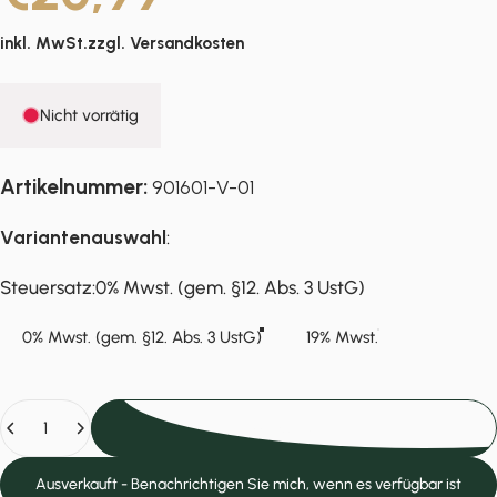
inkl. MwSt.zzgl.
Versandkosten
Nicht vorrätig
Artikelnummer:
901601-V-01
Variantenauswahl
:
Steuersatz
Steuersatz:
0% Mwst. (gem. §12. Abs. 3 UstG)
0% Mwst. (gem. §12. Abs. 3 UstG)
19% Mwst.
Anzahl
Ausverkauft
Ausverkauft - Benachrichtigen Sie mich, wenn es verfügbar ist