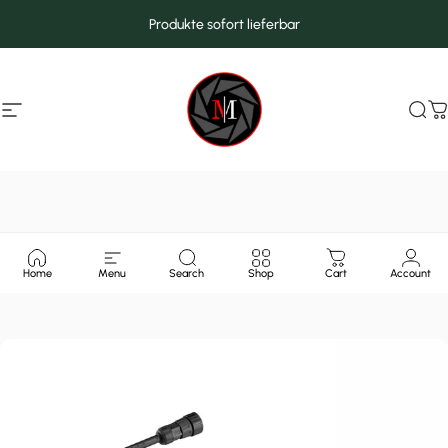
Direkt zum Inhalt
Produkte sofort lieferbar
Seitennavigation
MarcMax Shop
Suc
W
Home
Menu
Search
Shop
Cart
Account