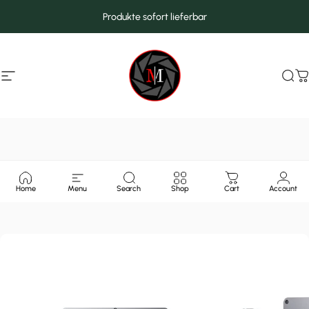
Direkt zum Inhalt
Produkte sofort lieferbar
Seitennavigation
MarcMax Shop
Suc
W
Home
Menu
Search
Shop
Cart
Account